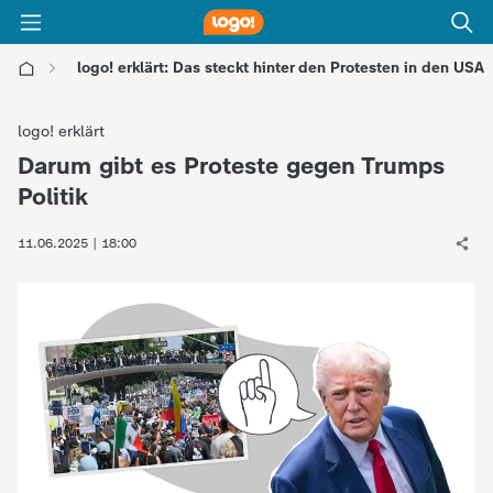
logo! erklärt: Das steckt hinter den Protesten in den USA
l
logo! erklärt
o
Darum gibt es Proteste gegen Trumps
:
Politik
g
11.06.2025 | 18:00
o
!
-
d
i