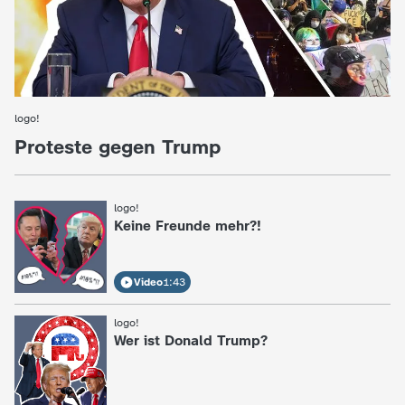
d
Video
1:42
Video
1:25
e
s
logo!
:
Z
Proteste gegen Trump
D
logo!
:
F
Keine Freunde mehr?!
Video
1:43
logo!
:
Wer ist Donald Trump?