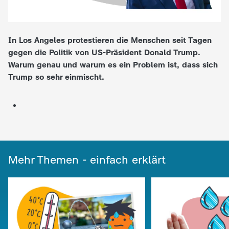
e
In Los Angeles protestieren die Menschen seit Tagen
K
gegen die Politik von US-Präsident Donald Trump.
Warum genau und warum es ein Problem ist, dass sich
i
Trump so sehr einmischt.
n
d
e
Mehr Themen - einfach erklärt
r
n
a