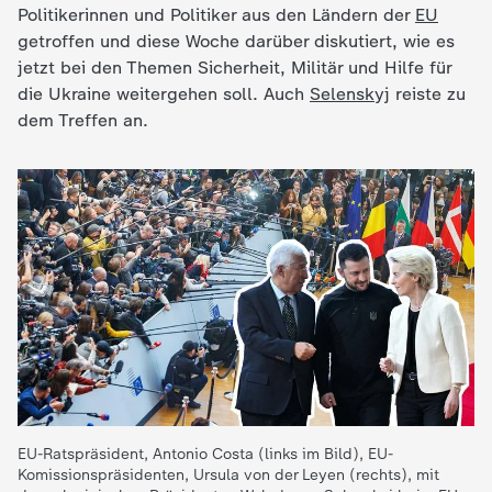
Politikerinnen und Politiker aus den Ländern der
EU
e
getroffen und diese Woche darüber diskutiert, wie es
jetzt bei den Themen Sicherheit, Militär und Hilfe für
K
die Ukraine weitergehen soll. Auch
Selenskyj
reiste zu
dem Treffen an.
i
n
d
e
r
n
EU-Ratspräsident, Antonio Costa (links im Bild), EU-
a
Komissionspräsidenten, Ursula von der Leyen (rechts), mit