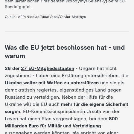
dem ukrainischen Präsidenten Wolodymyr Selenskyj beim EU-
c
Sondergipfel.
Quelle: AFP/Nicolas Tucat/epa/Olivier Matthys
h
r
Was die EU jetzt beschlossen hat - und
i
warum
c
26 der
27 EU-Mitgliedsstaaten
- Ungarn hat nicht
zugestimmt - haben eine Erklärung unterschrieben, die
h
Ukraine
weiter mit Waffen zu unterstützen
und sie als
demokratisch regiertes, eigenständiges Land gegen
t
Russland zu verteidigen. Neben der Hilfe für die
Ukraine will die EU auch
mehr für die eigene Sicherheit
e
sorgen
. EU-Kommissionspräsidentin Ursula von der
Leyen hat einen Plan vorgeschlagen, bei dem
800
n
Milliarden Euro für Militär und Verteidigung
ausgegeben werden könnten, sie spricht von einer