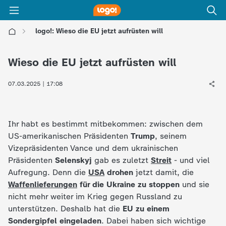
logo!: Wieso die EU jetzt aufrüsten will
l
Wieso die EU jetzt aufrüsten will
o
07.03.2025 | 17:08
g
o
Ihr habt es bestimmt mitbekommen: zwischen dem
US-amerikanischen Präsidenten
Trump
, seinem
!
Vizepräsidenten Vance und dem ukrainischen
Präsidenten
Selenskyj
gab es zuletzt
Streit
- und viel
-
Aufregung. Denn die
USA
drohen
jetzt damit, die
Waffenlieferungen
für die Ukraine zu stoppen
und sie
d
nicht mehr weiter im Krieg gegen Russland zu
unterstützen. Deshalb hat die
EU zu einem
i
Sondergipfel eingeladen
. Dabei haben sich wichtige