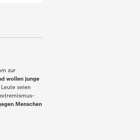
mm zur
d wollen junge
 Leute seien
sextremismus-
gegen Menschen