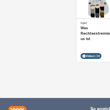
:
logo!
Was
Rechtsextremi
us ist
Video
1:08
So erreich