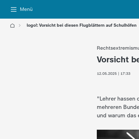
Menü
logo!: Vorsicht bei diesen Flugblättern auf Schulhöfen
l
Rechtsextremism
o
Vorsicht b
:
g
12.05.2025 | 17:33
o
!
"Lehrer hassen 
mehreren Bundesl
-
und warum das e
d