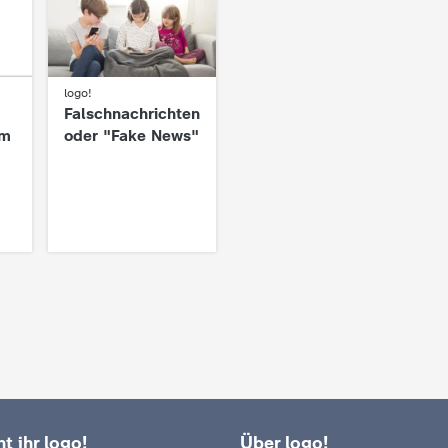
:
logo!
Falschnachrichten
sm
oder "Fake News"
t ihr logo!
Über logo!