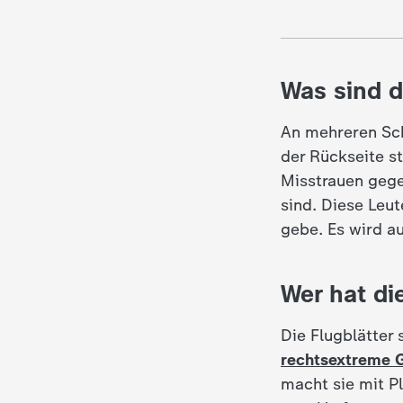
c
h
Was sind d
r
An mehreren Sch
der Rückseite s
i
Misstrauen geg
sind. Diese Leu
c
gebe. Es wird a
h
Wer hat di
t
Die Flugblätter
e
rechtsextreme 
n
macht sie mit P