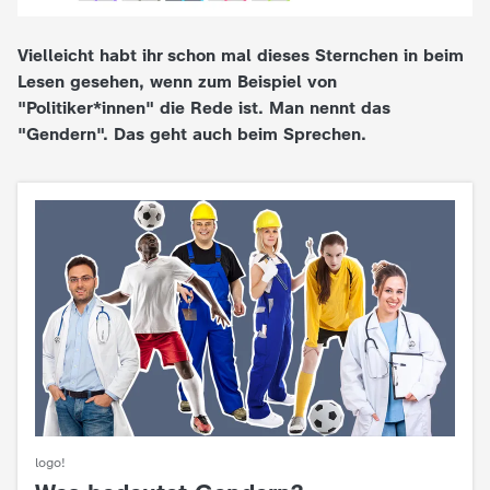
e
Vielleicht habt ihr schon mal dieses Sternchen in beim
Lesen gesehen, wenn zum Beispiel von
K
"Politiker*innen" die Rede ist. Man nennt das
"Gendern". Das geht auch beim Sprechen.
i
n
d
e
r
n
a
logo!