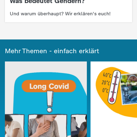
Was bedeutet Gendern?
:
c
Und warum überhaupt? Wir erklären's euch!
h
r
i
Mehr Themen - einfach erklärt
c
h
t
e
n