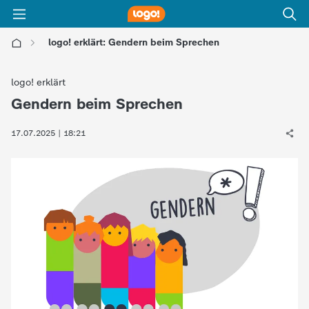
logo! erklärt: Gendern beim Sprechen
l
logo! erklärt
o
Gendern beim Sprechen
:
g
17.07.2025 | 18:21
o
!
-
d
i