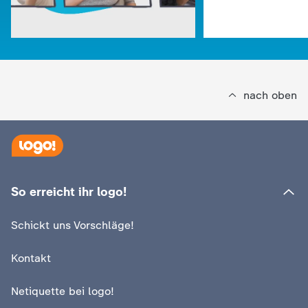
d
e
s
nach oben
Z
D
F
:
logo!
Mögliche Maßn
So erreicht ihr logo!
:
logo!
Was Long Covid ist
die Hitze
Schickt uns Vorschläge!
Video
1:24
Video
1:42
Kontakt
Netiquette bei logo!