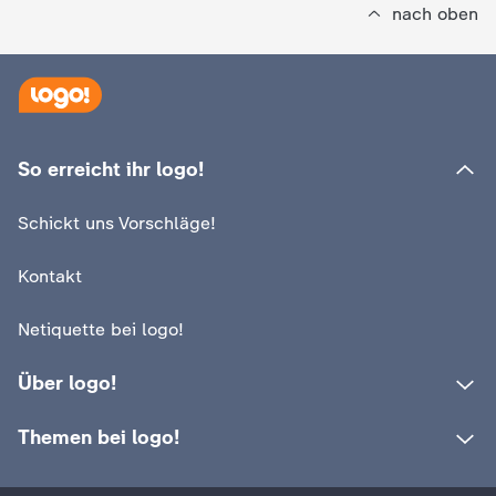
nach oben
c
h
r
So erreicht ihr logo!
i
Schickt uns Vorschläge!
c
Kontakt
h
Netiquette bei logo!
t
Über logo!
e
Themen bei logo!
n