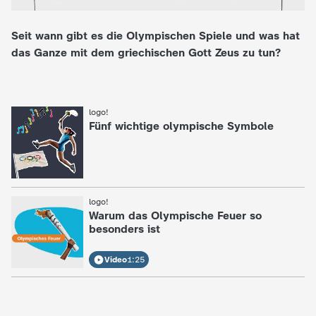
e
Seit wann gibt es die Olympischen Spiele und was hat
das Ganze mit dem griechischen Gott Zeus zu tun?
K
i
logo!
:
n
Fünf wichtige olympische Symbole
d
e
logo!
:
Warum das Olympische Feuer so
r
besonders ist
n
Video
1:25
a