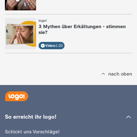
c
h
logo!
:
3 Mythen über Erkältungen - stimmen
sie?
r
Video
1:20
i
c
nach oben
h
t
e
So erreicht ihr logo!
n
Schickt uns Vorschläge!