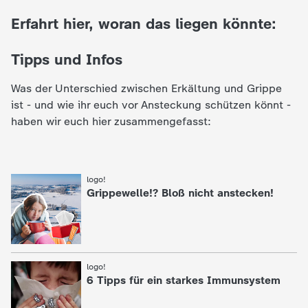
Erfahrt hier, woran das liegen könnte:
e
K
Tipps und Infos
Was der Unterschied zwischen Erkältung und Grippe
i
ist - und wie ihr euch vor Ansteckung schützen könnt -
haben wir euch hier zusammengefasst:
n
d
logo!
:
e
Grippewelle!? Bloß nicht anstecken!
r
n
logo!
:
6 Tipps für ein starkes Immunsystem
a