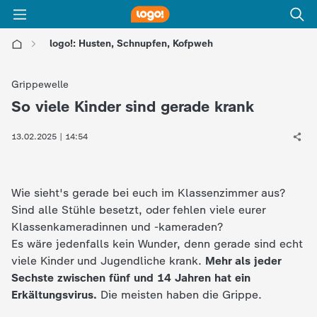
logo!: Husten, Schnupfen, Kofpweh
l
Grippewelle
o
So viele Kinder sind gerade krank
:
g
13.02.2025 | 14:54
o
Wie sieht's gerade bei euch im Klassenzimmer aus?
!
Sind alle Stühle besetzt, oder fehlen viele eurer
Klassenkameradinnen und -kameraden?
-
Es wäre jedenfalls kein Wunder, denn gerade sind echt
viele Kinder und Jugendliche krank.
Mehr als jeder
d
Sechste zwischen fünf und 14 Jahren hat ein
Erkältungsvirus.
Die meisten haben die Grippe.
i