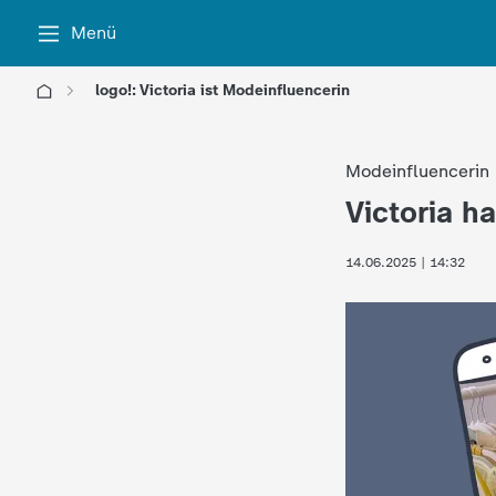
Menü
logo!: Victoria ist Modeinfluencerin
l
Modeinfluencerin
o
Victoria ha
:
g
14.06.2025 | 14:32
o
!
-
d