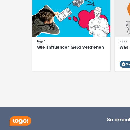
c
h
r
logo!
logo!
:
:
Wie Influencer Geld verdienen
Was 
i
Vi
c
h
t
e
So erreich
n