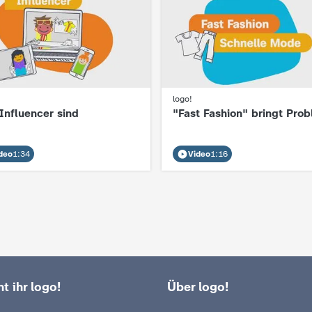
logo!
:
Influencer sind
"Fast Fashion" bringt Pro
deo
1:34
Video
1:16
t ihr logo!
Über logo!