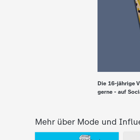
i
e
K
i
n
d
Die 16-jährige V
gerne - auf Soci
e
r
Mehr über Mode und Influ
n
a