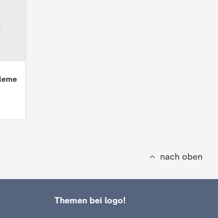
bleme
nach oben
Themen bei logo!