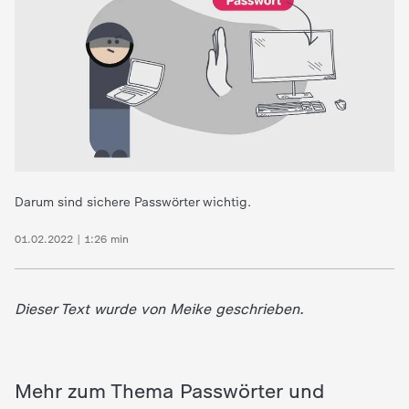
d
e
s
Z
D
Darum sind sichere Passwörter wichtig.
F
01.02.2022 | 1:26 min
Dieser Text wurde von Meike geschrieben.
Mehr zum Thema Passwörter und