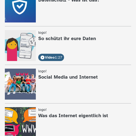
logo!
:
So schützt ihr eure Daten
Video
1:27
logo!
:
Social Media und Internet
logo!
:
Was das Internet eigentlich ist