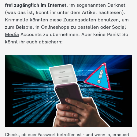
frei zugänglich im Internet,
im sogenannten
Darknet
e
(was das ist, könnt ihr unter dem Artikel nachlesen).
Kriminelle könnten diese Zugangsdaten benutzen, um
K
zum Beispiel in Onlineshops zu bestellen oder
Social
Media
Accounts zu übernehmen. Aber keine Panik! So
i
könnt ihr euch absichern:
n
d
e
r
n
a
Checkt, ob euer Passwort betroffen ist - und wenn ja, erneuert