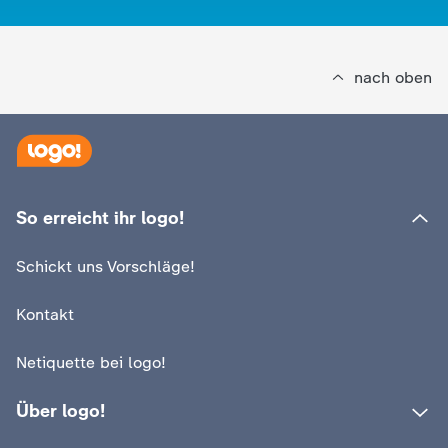
nach oben
:
:
logo!
logo!
Wie oft checkt ihr euer
Achtung: Fakesh
So erreicht ihr logo!
Handy?
Internet
Schickt uns Vorschläge!
Video
1:15
Video
1:26
Kontakt
Netiquette bei logo!
Über logo!