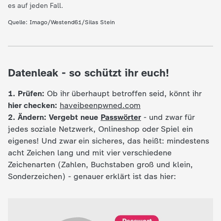
es auf jeden Fall.
c
Quelle: Imago/Westend61/Silas Stein
h
r
Datenleak - so schützt ihr euch!
i
1. Prüfen:
Ob ihr überhaupt betroffen seid, könnt ihr
c
hier checken:
haveibeenpwned.com
2. Ändern:
Vergebt neue
Passwörter
- und zwar für
h
jedes soziale Netzwerk, Onlineshop oder Spiel ein
eigenes! Und zwar ein sicheres, das heißt: mindestens
t
acht Zeichen lang und mit vier verschiedene
Zeichenarten (Zahlen, Buchstaben groß und klein,
e
Sonderzeichen) - genauer erklärt ist das hier:
n