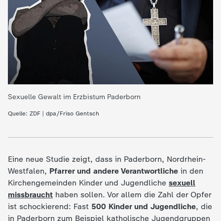
e
K
i
n
Sexuelle Gewalt im Erzbistum Paderborn
d
Quelle: ZDF | dpa/Friso Gentsch
e
r
Eine neue Studie zeigt, dass in Paderborn, Nordrhein-
Westfalen,
Pfarrer und andere Verantwortliche
in den
n
Kirchengemeinden Kinder und Jugendliche
sexuell
missbraucht
haben sollen. Vor allem die Zahl der Opfer
a
ist schockierend: Fast
500 Kinder und Jugendliche
, die
in Paderborn zum Beispiel katholische Jugendgruppen