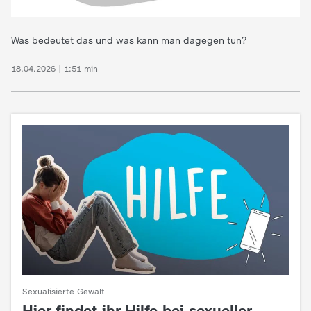
d
e
Was bedeutet das und was kann man dagegen tun?
s
18.04.2026 | 1:51 min
Z
D
F
Sexualisierte Gewalt
Hier findet ihr Hilfe bei sexueller
: