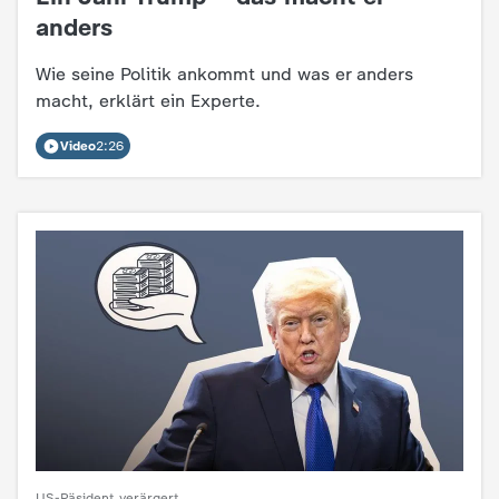
d
anders
e
Wie seine Politik ankommt und was er anders
macht, erklärt ein Experte.
s
Video
2:26
Z
D
F
US-Päsident verärgert