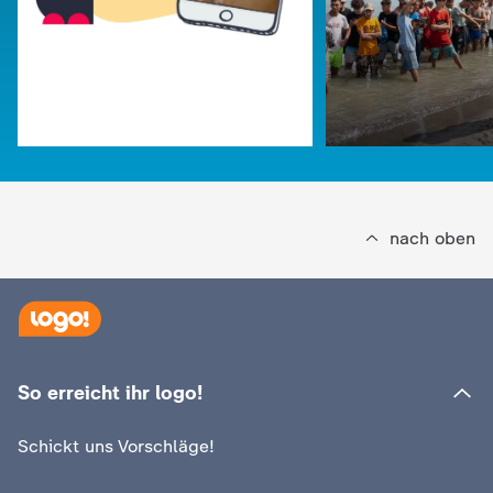
nach oben
:
logo!
Wer KI-Inhalte kennzeichnen
So erreicht ihr logo!
:
logo!
muss und wer nicht
Warum kamen so
Schickt uns Vorschläge!
Menschen nach 
Video
1:25