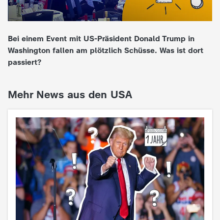
e
Bei einem Event mit US-Präsident Donald Trump in
K
Washington fallen am plötzlich Schüsse. Was ist dort
passiert?
i
n
Mehr News aus den USA
d
e
r
n
a