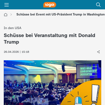
Schüsse bei Event mit US-Präsident Trump in Washington
l
In den USA
o
Schüsse bei Veranstaltung mit Donald
:
Trump
g
26.04.2026 | 15:18
o
!
-
d
i