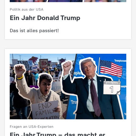
c
Politik aus der USA
Ein Jahr Donald Trump
:
h
Das ist alles passiert!
r
i
c
h
t
e
n
Fragen an USA-Experten
Ein Jahr Trump – das macht er
: