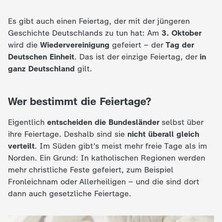
d
Es gibt auch einen Feiertag, der mit der jüngeren
e
Geschichte Deutschlands zu tun hat: Am
3. Oktober
wird die
Wiedervereinigung
gefeiert – der
Tag der
s
Deutschen Einheit
. Das ist der einzige Feiertag, der
in
ganz Deutschland
gilt.
Z
D
Wer bestimmt die Feiertage?
F
Eigentlich
entscheiden die Bundesländer
selbst über
ihre Feiertage. Deshalb sind sie
nicht überall gleich
verteilt
. Im Süden gibt’s meist mehr freie Tage als im
Norden. Ein Grund: In katholischen Regionen werden
mehr christliche Feste gefeiert, zum Beispiel
Fronleichnam oder Allerheiligen – und die sind dort
dann auch gesetzliche Feiertage.