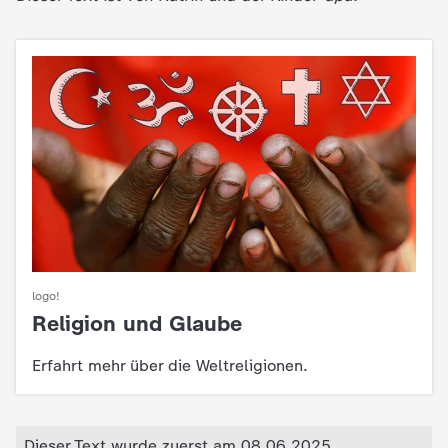
logo!
Religion und Glaube
:
Erfahrt mehr über die Weltreligionen.
Dieser Text wurde zuerst am 08.06.2025