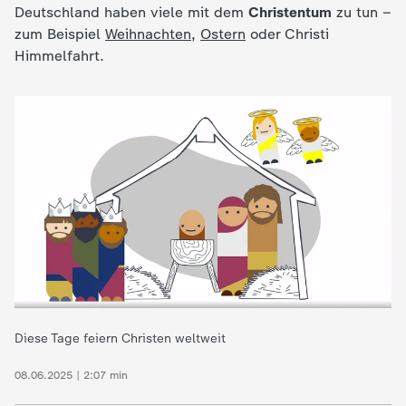
Deutschland haben viele mit dem
Christentum
zu tun –
c
zum Beispiel
Weihnachten
,
Ostern
oder Christi
Himmelfahrt.
h
r
i
c
h
t
e
Diese Tage feiern Christen weltweit
n
08.06.2025 | 2:07 min