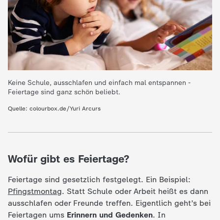
e
K
i
Keine Schule, ausschlafen und einfach mal entspannen -
n
Feiertage sind ganz schön beliebt.
Quelle: colourbox.de/Yuri Arcurs
d
e
Wofür gibt es Feiertage?
r
Feiertage sind gesetzlich festgelegt. Ein Beispiel:
n
Pfingstmontag
. Statt Schule oder Arbeit heißt es dann
ausschlafen oder Freunde treffen. Eigentlich geht’s bei
a
Feiertagen ums
Erinnern und Gedenken
. In