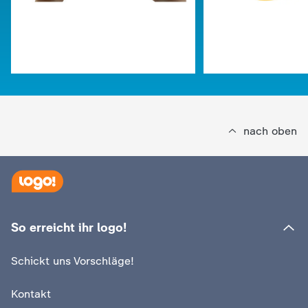
d
e
s
Z
nach oben
D
F
:
logo!
Warum bekommen wir
So erreicht ihr logo!
:
logo!
Schrumpelfinger?
Die Geschichte 
Schickt uns Vorschläge!
Video
1:25
Video
1:44
Kontakt