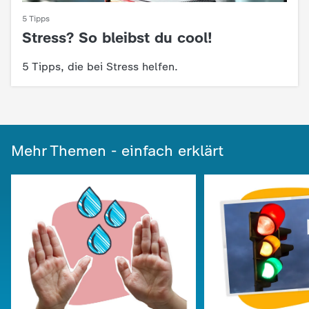
c
5 Tipps
Stress? So bleibst du cool!
:
h
5 Tipps, die bei Stress helfen.
r
i
c
Mehr Themen - einfach erklärt
h
t
e
n