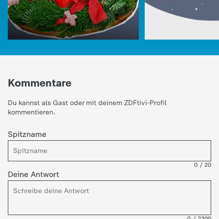
Kommentare
Du kannst als Gast oder mit deinem ZDFtivi-Profil
kommentieren.
Spitzname
:
logo!
Gurken, Trolle u
Weizenkörner
:
logo!
0
/
20
Die Adventszeit
Deine Antwort
Video
1:18
0
/
2200