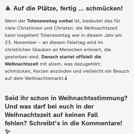
c
🎄
Auf die Plätze, fertig … schmücken!
h
Wenn der
Totensonntag vorbei
ist, bedeutet das für
viele Christinnen und Christen: die Weihnachtszeit
r
kann losgehen! Totensonntag war in diesem Jahr am
23. November –
an diesem Feiertag wird im
i
christlichen Glauben an Menschen erinnert, die
gestorben sind.
Danach startet offiziell die
c
Weihnachtszeit
mit allem, was dazugehört:
schmücken, Kerzen anzünden und vielleicht ein Besuch
h
auf dem Weihnachtsmarkt.🕯️
t
Seid ihr schon in Weihnachtsstimmung?
Und was darf bei euch in der
e
Weihnachtszeit auf keinen Fall
n
fehlen?
Schreibt's in die Kommentare!
✨