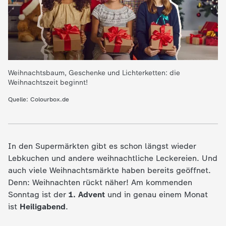
e
K
i
Weihnachtsbaum, Geschenke und Lichterketten: die
Weihnachtszeit beginnt!
n
Quelle: Colourbox.de
d
e
In den Supermärkten gibt es schon längst wieder
Lebkuchen und andere weihnachtliche Leckereien. Und
r
auch viele Weihnachtsmärkte haben bereits geöffnet.
Denn: Weihnachten rückt näher! Am kommenden
n
Sonntag ist der
1. Advent
und in genau einem Monat
ist
Heiligabend
.
a