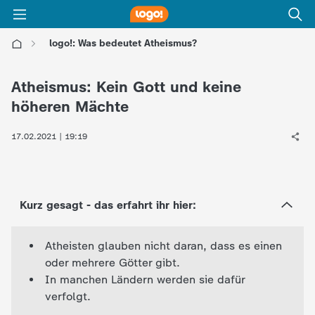
logo!: Was bedeutet Atheismus?
l
Atheismus: Kein Gott und keine
o
höheren Mächte
g
17.02.2021 | 19:19
o
!
Kurz gesagt - das erfahrt ihr hier:
-
Atheisten glauben nicht daran, dass es einen
oder mehrere Götter gibt.
d
In manchen Ländern werden sie dafür
verfolgt.
i