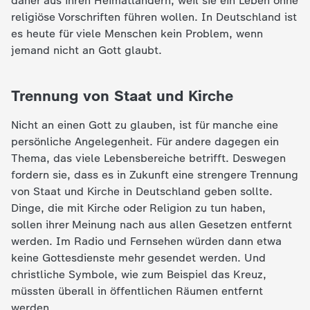
daher aus ihren Heimatländern, weil sie ein Leben ohne
d
religiöse Vorschriften führen wollen. In Deutschland ist
es heute für viele Menschen kein Problem, wenn
e
jemand nicht an Gott glaubt.
s
Trennung von Staat und Kirche
Z
Nicht an einen Gott zu glauben, ist für manche eine
D
persönliche Angelegenheit. Für andere dagegen ein
Thema, das viele Lebensbereiche betrifft. Deswegen
F
fordern sie, dass es in Zukunft eine strengere Trennung
von Staat und Kirche in Deutschland geben sollte.
Dinge, die mit Kirche oder Religion zu tun haben,
sollen ihrer Meinung nach aus allen Gesetzen entfernt
werden. Im Radio und Fernsehen würden dann etwa
keine Gottesdienste mehr gesendet werden. Und
christliche Symbole, wie zum Beispiel das Kreuz,
müssten überall in öffentlichen Räumen entfernt
werden.