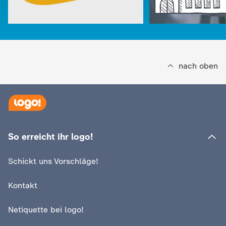
nach oben
So erreicht ihr logo!
:
logo!
Was Weltreligionen sind
:
logo!
Schickt uns Vorschläge!
Das ist das Chr
Video
1:34
Kontakt
Netiquette bei logo!