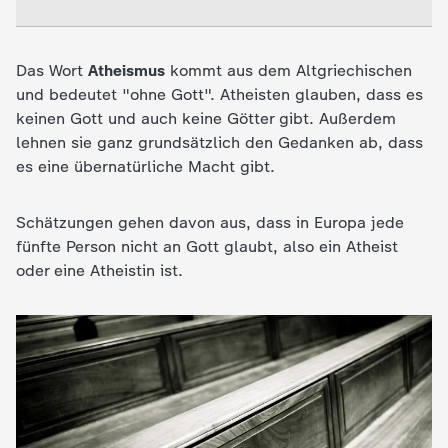
e
Das Wort
Atheismus
kommt aus dem Altgriechischen
K
und bedeutet "ohne Gott". Atheisten glauben, dass es
keinen Gott und auch keine Götter gibt. Außerdem
i
lehnen sie ganz grundsätzlich den Gedanken ab, dass
es eine übernatürliche Macht gibt.
n
Schätzungen gehen davon aus, dass in Europa jede
d
fünfte Person nicht an Gott glaubt, also ein Atheist
oder eine Atheistin ist.
e
r
n
a