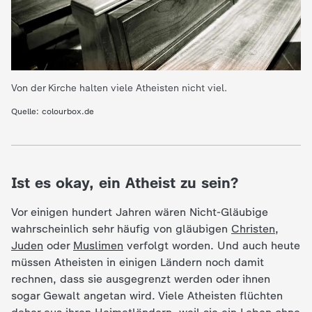
c
h
r
Von der Kirche halten viele Atheisten nicht viel.
i
Quelle: colourbox.de
c
h
Ist es okay, ein Atheist zu sein?
Vor einigen hundert Jahren wären Nicht-Gläubige
t
wahrscheinlich sehr häufig von gläubigen
Christen
,
Juden
oder
Muslimen
verfolgt worden. Und auch heute
e
müssen Atheisten in einigen Ländern noch damit
rechnen, dass sie ausgegrenzt werden oder ihnen
n
sogar Gewalt angetan wird. Viele Atheisten flüchten