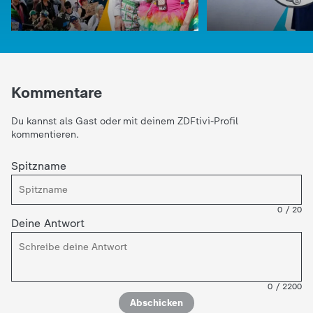
d
e
s
Kommentare
Z
Du kannst als Gast oder mit deinem ZDFtivi-Profil
kommentieren.
D
Spitzname
F
:
logo!
Was Donald Tru
:
logo!
0
/
20
Gemeinsam gegen Trump
Zöllen vorhat
Deine Antwort
0
/
2200
Abschicken