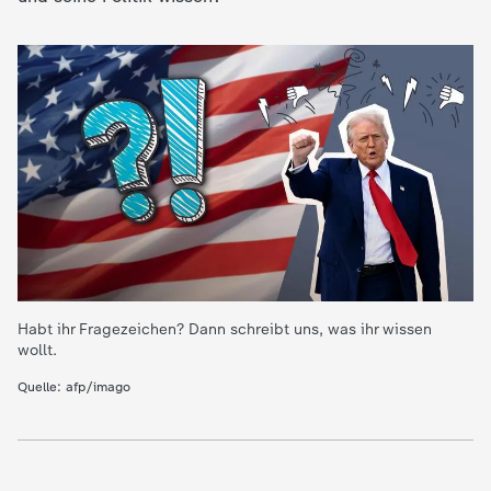
e
K
i
n
d
e
Habt ihr Fragezeichen? Dann schreibt uns, was ihr wissen
wollt.
r
Quelle: afp/imago
n
a