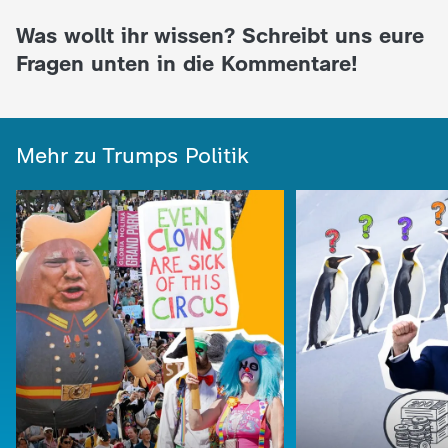
c
Was wollt ihr wissen? Schreibt uns eure
Fragen unten in die Kommentare!
h
r
Mehr zu Trumps Politik
i
c
h
t
e
n