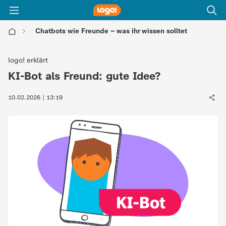
Chatbots wie Freunde – was ihr wissen solltet
l
logo! erklärt
o
KI-Bot als Freund: gute Idee?
:
g
10.02.2026 | 13:19
o
!
-
d
i