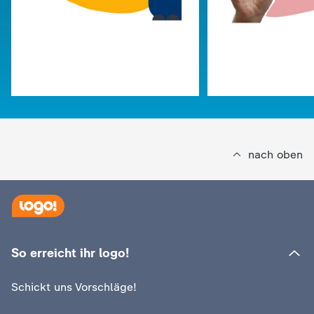
nach oben
:
:
logo!
logo!
Mögliche Maßnahmen gegen
Warum bekomme
So erreicht ihr logo!
die Hitze
Schrumpelfinger
Schickt uns Vorschläge!
Video
1:42
Video
1:25