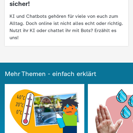
d
sicher!
e
KI und Chatbots gehören für viele von euch zum
Alltag. Doch online ist nicht alles echt oder richtig.
s
Nutzt ihr KI oder chattet ihr mit Bots? Erzählt es
uns!
Z
D
F
Mehr Themen - einfach erklärt