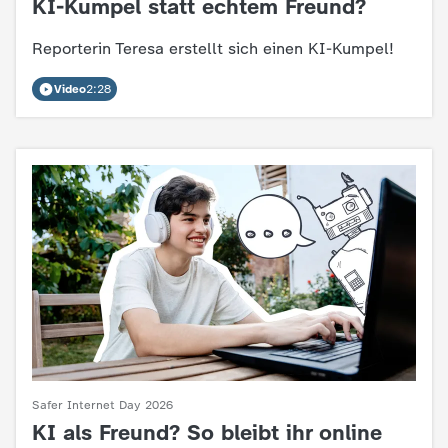
KI-Kumpel statt echtem Freund?
:
c
Reporterin Teresa erstellt sich einen KI-Kumpel!
h
Video
2:28
r
i
c
h
t
e
n
Safer Internet Day 2026
KI als Freund? So bleibt ihr online
: