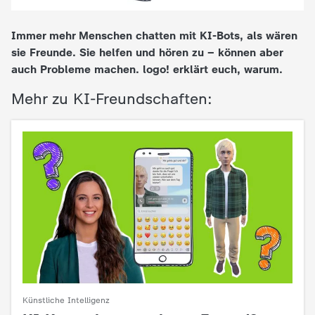
e
Immer mehr Menschen chatten mit KI-Bots, als wären
sie Freunde. Sie helfen und hören zu – können aber
K
auch Probleme machen. logo! erklärt euch, warum.
i
Mehr zu KI-Freundschaften:
n
d
e
r
n
a
Künstliche Intelligenz