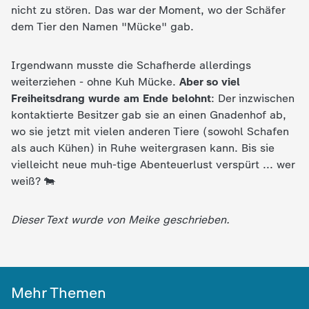
d
nicht zu stören. Das war der Moment, wo der Schäfer
dem Tier den Namen "Mücke" gab.
e
Irgendwann musste die Schafherde allerdings
s
weiterziehen - ohne Kuh Mücke.
Aber so viel
Freiheitsdrang wurde am Ende belohnt
: Der inzwischen
Z
kontaktierte Besitzer gab sie an einen Gnadenhof ab,
wo sie jetzt mit vielen anderen Tiere (sowohl Schafen
D
als auch Kühen) in Ruhe weitergrasen kann. Bis sie
vielleicht neue muh-tige Abenteuerlust verspürt ... wer
F
weiß? 🐄
Dieser Text wurde von Meike geschrieben.
Mehr Themen