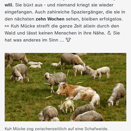
will
. Sie büxt aus - und niemand kriegt sie wieder
e
eingefangen. Auch zahlreiche Spaziergänger, die sie in
den nächsten
zehn Wochen
sehen, bleiben erfolgslos.
K
👀 Kuh Mücke streift die ganze Zeit allein durch den
Wald und lässt keinen Menschen in ihre Nähe. 💪 Sie
i
hat was anderes im Sinn ... 🐮
n
d
e
r
n
a
Kuh Mücke zog zwischenzeitlich auf eine Schafweide.