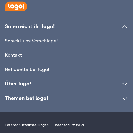
So erreicht ihr logo!
:
logo!
Was der Klimawa
:
logo!
Schickt uns Vorschläge!
So niedrig steht das Wasser
zu tun hat
Kontakt
Netiquette bei logo!
Über logo!
Themen bei logo!
Datenschutzeinstellungen
Datenschutz im ZDF