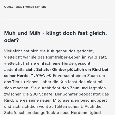
c
Quelle: dpa/Thomas Schippl
h
r
Muh und Mäh - klingt doch fast gleich,
oder?
i
Vielleicht hat sich die Kuh genau das gedacht,
c
vielleicht war sie das Rumtreiber-Leben im Wald satt,
vielleicht hat sie einfach eine Herde gesucht:
h
Jedenfalls
sieht Schäfer Gimber plötzlich ein Rind bei
seiner Herde
. 🐑🐏🐄🐑🐏 Er versucht einen Zaum um
t
das Tier zu ziehen - aber die Kuh lässt das nicht mit
sich machen. Sie durchbricht den Zaun und legt sich
e
zwischen die 200 Schafe. Der Schäfer beobachtet das
Rind, wie es seine neuen Mitgrasenden beschnuppert
n
und sich sichtlich wohl zu fühlen scheint. Auch die
Schafe schien das gefleckte neue Herdenmitglied