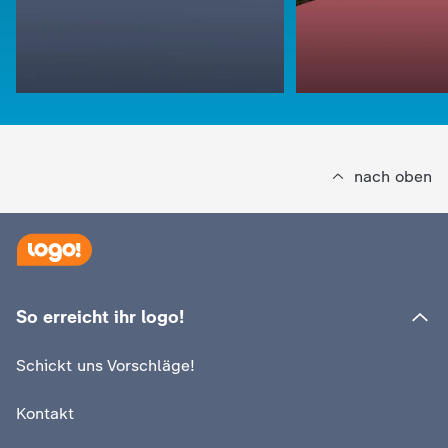
c
h
r
i
nach oben
c
h
t
So erreicht ihr logo!
:
logo!
Was der Klimawa
:
logo!
e
Schickt uns Vorschläge!
So niedrig steht das Wasser
zu tun hat
n
Kontakt