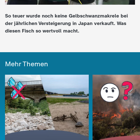
e
So teuer wurde noch keine Gelbschwanzmakrele bei
der jährlichen Versteigerung in Japan verkauft. Was
K
diesen Fisch so wertvoll macht.
i
n
Mehr Themen
d
e
r
n
a