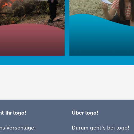
t ihr logo!
Über logo!
:
logo!
Problem: Niedrigwasse
ns Vorschläge!
Darum geht's bei logo!
Rhein!
der Klimawandel damit