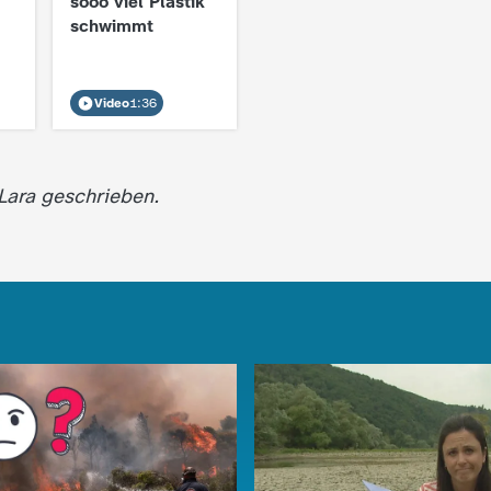
sooo viel Plastik
schwimmt
Video
1:36
 Lara geschrieben.