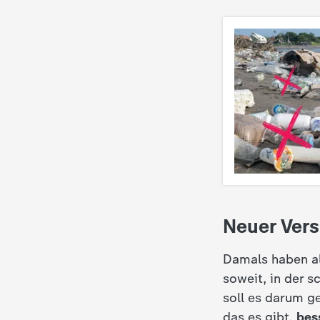
i
e
K
i
n
d
e
Neuer Ver
r
Damals haben all
soweit, in der 
n
soll es darum g
a
das es gibt,
bes