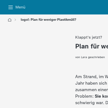
Menü
logo!: Plan für weniger Plastikmüll?
l
Klappt's jetzt?
o
Plan für w
:
g
von Lara geschrieben
o
!
Am Strand, im W
Jahr haben sich
-
zusammen einen 
Problem:
Sie ko
d
schwierig war. D