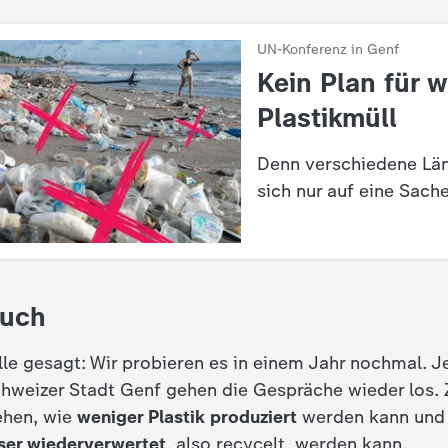
UN-Konferenz in Genf
:
Kein Plan für 
Plastikmüll
Denn verschiedene Lä
sich nur auf eine Sache
such
e gesagt: Wir probieren es in einem Jahr nochmal. Jet
schweizer Stadt Genf gehen die Gespräche wieder los.
ehen, wie
weniger Plastik produziert
werden kann und w
ser wiederverwertet
, also recycelt, werden kann.