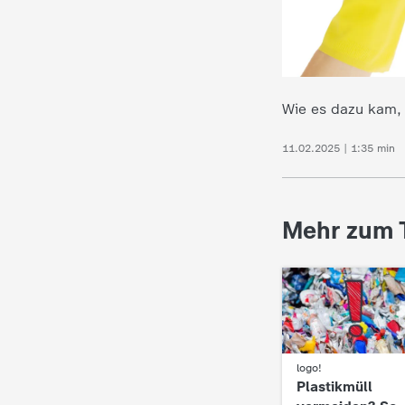
d
e
s
Wie es dazu kam, d
Z
11.02.2025 | 1:35 min
D
Mehr zum 
F
logo!
:
Plastikmüll