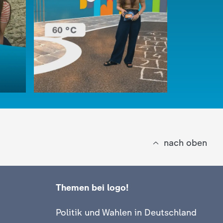
nach oben
Themen bei logo!
r am
:
logo!
:
logo!
Politik und Wahlen in Deutschland
Heiß, heißer, Asphalt?!
So geht e