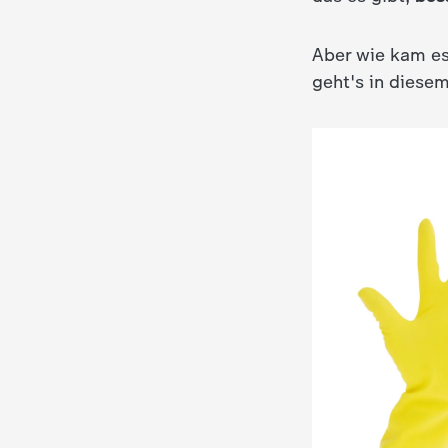
c
Aber wie kam es
geht's in diesem
h
r
i
c
h
t
e
n