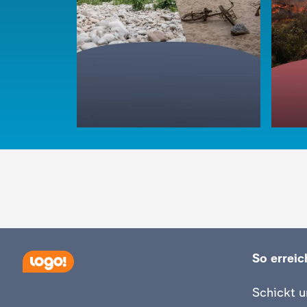
So erreich
:
logo!
Schickt u
Was 
:
logo!