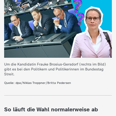
e
K
i
n
d
Um die Kandidatin Frauke Brosius-Gersdorf (rechts im Bild)
gibt es bei den Politikern und Politikerinnen im Bundestag
e
Streit.
r
Quelle: dpa/Niklas Treppner/Britta Pedersen
n
a
So läuft die Wahl normalerweise ab