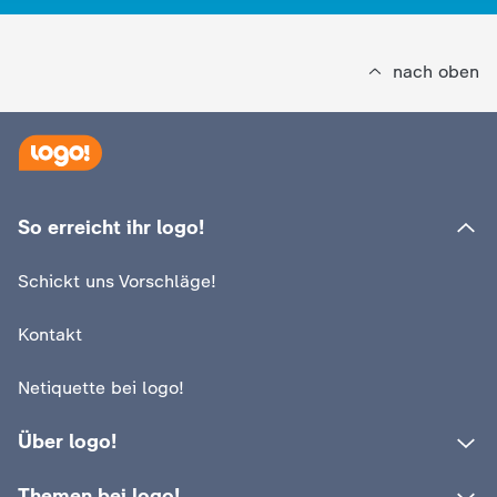
nach oben
:
logo!
Wer KI-Inhalte kennzeichnen
So erreicht ihr logo!
:
logo!
muss und wer nicht
Warum kamen so
Schickt uns Vorschläge!
Menschen nach 
Video
1:25
Kontakt
Netiquette bei logo!
Über logo!
Themen bei logo!