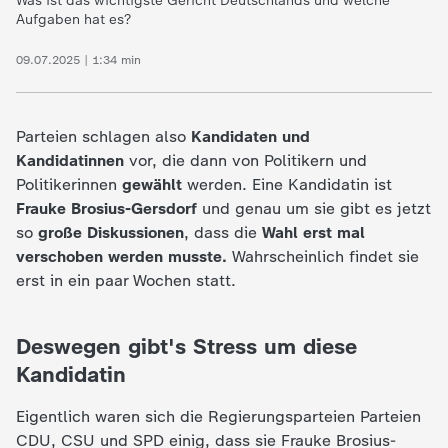
d
Was ist das wichtigste Gericht Deutschlands und welche
Aufgaben hat es?
e
09.07.2025 | 1:34 min
s
Parteien schlagen also
Kandidaten und
Z
Kandidatinnen
vor, die dann von Politikern und
Politikerinnen
gewählt
werden. Eine Kandidatin ist
D
Frauke Brosius-Gersdorf
und genau um sie gibt es jetzt
so
große Diskussionen
, dass die
Wahl erst mal
F
verschoben werden musste.
Wahrscheinlich findet sie
erst in ein paar Wochen statt.
Deswegen gibt's Stress um diese
Kandidatin
Eigentlich waren sich die Regierungsparteien Parteien
CDU, CSU und SPD einig, dass sie Frauke Brosius-