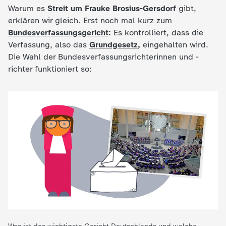
Warum es
Streit um Frauke Brosius-Gersdorf
gibt,
c
erklären wir gleich. Erst noch mal kurz zum
Bundesverfassungsgericht
:
Es kontrolliert, dass die
h
Verfassung, also das
Grundgesetz
,
eingehalten wird.
Die Wahl der Bundesverfassungsrichterinnen und -
r
richter funktioniert so:
i
c
h
t
e
n