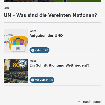
c
logo!
:
UN - Was sind die Vereinten Nationen?
h
r
logo!
:
Aufgaben der UNO
i
c
Video
1:20
h
logo!
:
Ein Schritt Richtung Weltfrieden?!
t
mit Video
1:20
e
n
nach oben