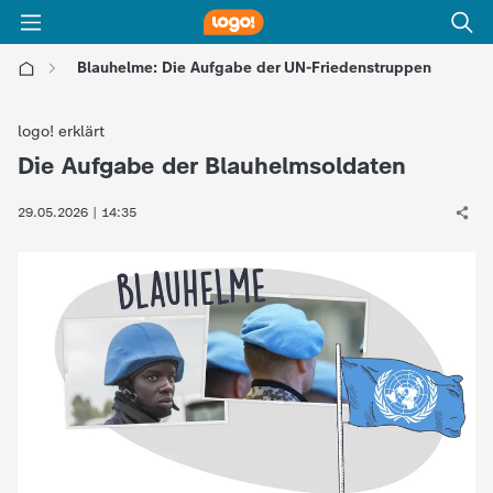
Blauhelme: Die Aufgabe der UN-Friedenstruppen
l
logo! erklärt
o
Die Aufgabe der Blauhelmsoldaten
:
g
29.05.2026 | 14:35
o
!
-
d
i