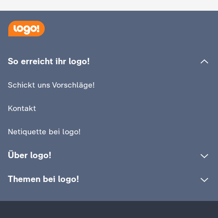
d
e
s
So erreicht ihr logo!
Z
Schickt uns Vorschläge!
D
Kontakt
F
Netiquette bei logo!
Über logo!
Themen bei logo!