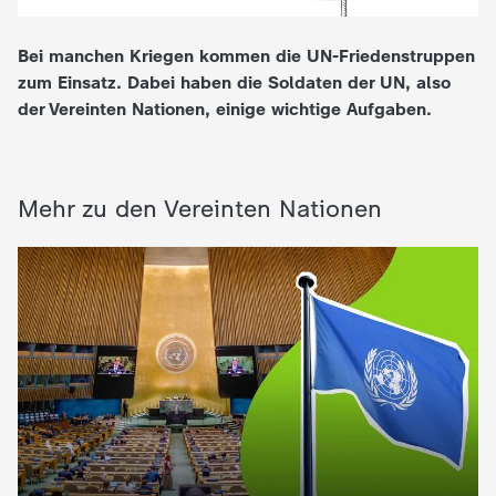
e
Bei manchen Kriegen kommen die UN-Friedenstruppen
zum Einsatz. Dabei haben die Soldaten der UN, also
K
der Vereinten Nationen, einige wichtige Aufgaben.
i
n
Mehr zu den Vereinten Nationen
d
e
r
n
a