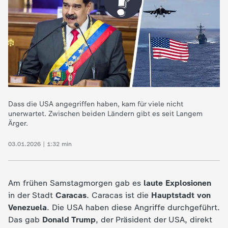
e
K
i
n
Dass die USA angegriffen haben, kam für viele nicht
unerwartet. Zwischen beiden Ländern gibt es seit Langem
d
Ärger.
e
03.01.2026 | 1:32 min
r
Am frühen Samstagmorgen gab es
laute Explosionen
n
in der Stadt
Caracas
. Caracas ist die
Hauptstadt von
Venezuela
. Die USA haben diese Angriffe durchgeführt.
a
Das gab
Donald Trump
, der Präsident der USA, direkt