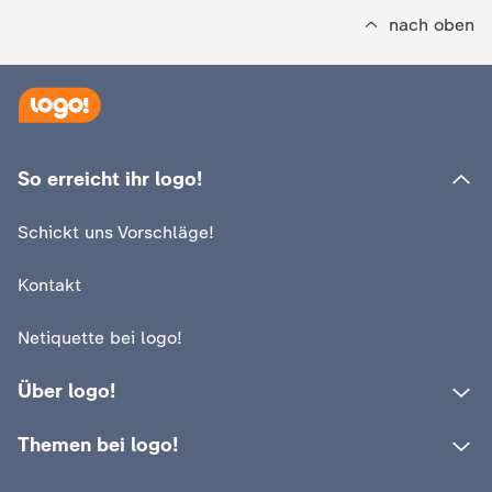
nach oben
:
logo!
Wer KI-Inhalte kennzeichnen
So erreicht ihr logo!
:
logo!
muss und wer nicht
Warum kamen so
Schickt uns Vorschläge!
Menschen nach 
Video
1:25
Kontakt
Netiquette bei logo!
Über logo!
Themen bei logo!