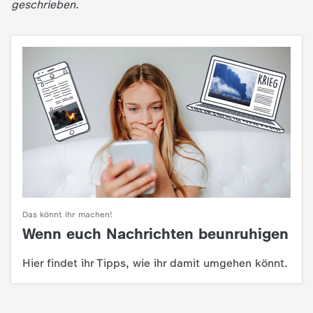
d
geschrieben.
e
s
Z
D
F
Das könnt ihr machen!
Wenn euch Nachrichten beunruhigen
:
Hier findet ihr Tipps, wie ihr damit umgehen könnt.