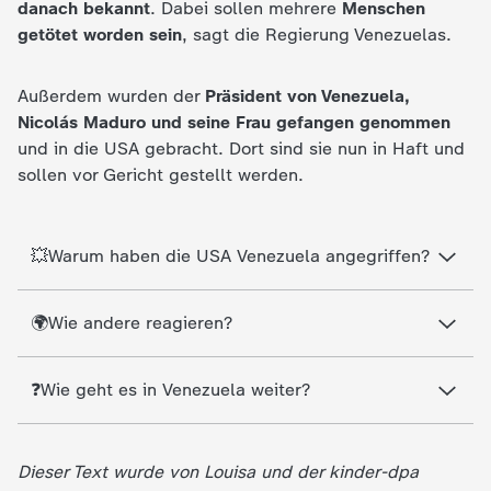
danach bekannt
. Dabei sollen mehrere
Menschen
c
getötet worden sein
, sagt die Regierung Venezuelas.
h
Außerdem wurden der
Präsident von Venezuela,
Nicolás Maduro
und seine Frau gefangen genommen
r
und in die USA gebracht. Dort sind sie nun in Haft und
sollen vor Gericht gestellt werden.
i
c
💥Warum haben die USA Venezuela angegriffen?
h
🌍Wie andere reagieren?
t
e
❓Wie geht es in Venezuela weiter?
n
Dieser Text wurde von Louisa und der kinder-dpa