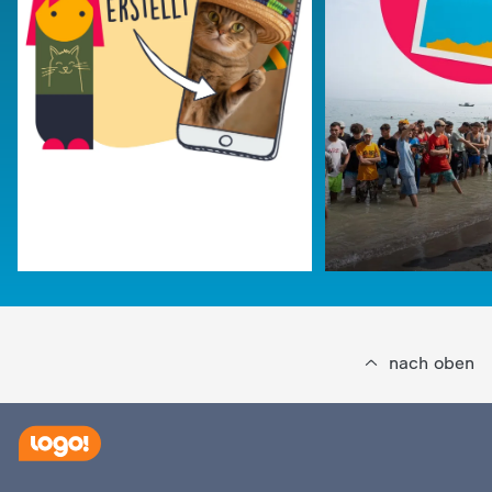
nach oben
:
logo!