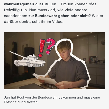
wahrheitsgemäß
auszufüllen – Frauen können dies
e
freiwillig tun. Nun muss Jari, wie viele andere,
nachdenken:
zur Bundeswehr gehen oder nicht?
Wie er
K
darüber denkt, seht ihr im Video:
i
n
d
e
r
n
Jari hat Post von der Bundeswehr bekommen und muss eine
a
Entscheidung treffen.