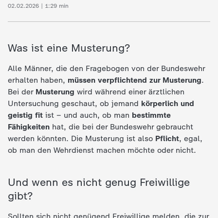
02.02.2026 | 1:29 min
c
h
Was ist eine Musterung?
r
Alle Männer, die den Fragebogen von der Bundeswehr
i
erhalten haben,
müssen verpflichtend zur Musterung
.
Bei der
Musterung
wird während einer ärztlichen
c
Untersuchung geschaut, ob jemand
körperlich und
geistig fit
ist – und auch, ob man
bestimmte
h
Fähigkeiten
hat, die bei der Bundeswehr gebraucht
werden könnten. Die Musterung ist also
Pflicht
, egal,
t
ob man den Wehrdienst machen möchte oder nicht.
e
Und wenn es nicht genug Freiwillige
gibt?
n
Sollten sich nicht genügend Freiwillige melden, die zur