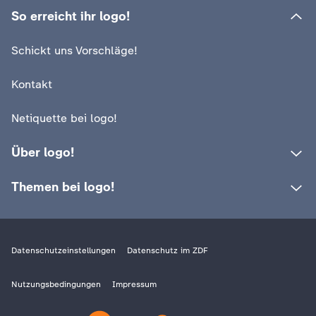
Wer KI-Inhalte kennzeichnen
So erreicht ihr logo!
:
logo!
muss und wer nicht
Warum kamen so
Schickt uns Vorschläge!
Menschen nach 
Video
1:25
Kontakt
Netiquette bei logo!
Über logo!
Themen bei logo!
Datenschutzeinstellungen
Datenschutz im ZDF
Nutzungsbedingungen
Impressum