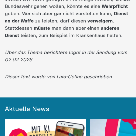
d
Bundeswehr gehen wollen, könnte es eine
Wehrpflicht
geben. Wer sich aber gar nicht vorstellen kann,
Dienst
e
an der Waffe
zu leisten, darf diesen
verweigern
.
Stattdessen
müsste
man dann aber einen
anderen
s
Dienst
leisten, zum Beispiel im Krankenhaus helfen.
Z
Über das Thema berichtete logo! in der Sendung vom
D
02.02.2026.
F
Dieser Text wurde von Lara-Celine geschrieben.
Aktuelle News