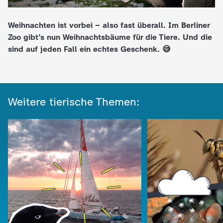
e
Weihnachten ist vorbei – also fast überall. Im Berliner
Zoo gibt’s nun Weihnachtsbäume für die Tiere. Und die
K
sind auf jeden Fall ein echtes Geschenk. 😅
i
n
Weitere tierische Themen:
d
e
r
n
a