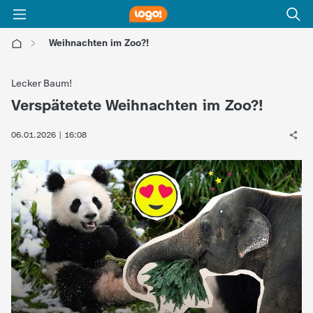
Weihnachten im Zoo?!
l
Lecker Baum!
o
Verspätetete Weihnachten im Zoo?!
:
g
06.01.2026 | 16:08
o
!
-
d
i