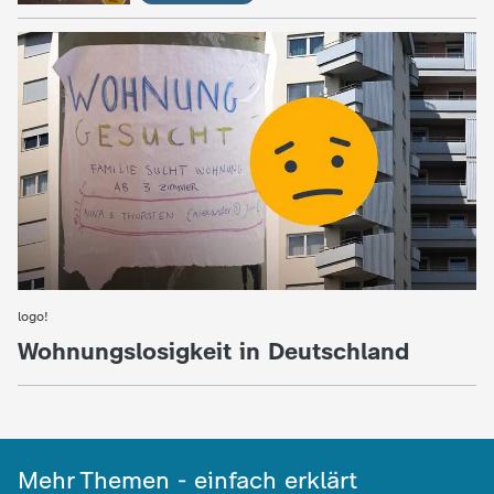
c
h
r
i
c
h
logo!
:
t
Wohnungslosigkeit in Deutschland
e
n
Mehr Themen - einfach erklärt