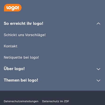
:
logo!
Warum bekommen wir
So erreicht ihr logo!
:
logo!
Schrumpelfinger?
Die Geschichte 
Schickt uns Vorschläge!
Video
1:25
Video
1:44
Kontakt
Netiquette bei logo!
Über logo!
Themen bei logo!
Datenschutzeinstellungen
Datenschutz im ZDF