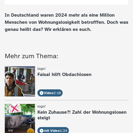
e
In Deutschland waren 2024 mehr als eine Million
Menschen von Wohnungslosigkeit betrofffen. Doch was
K
genau heißt das? Wir erklären es euch.
i
n
Mehr zum Thema:
d
logo!
:
Faisal hilft Obdachlosen
e
Video
2:18
r
logo!
:
n
Kein Zuhause?! Zahl der Wohnungslosen
steigt
a
mit Video
1:24