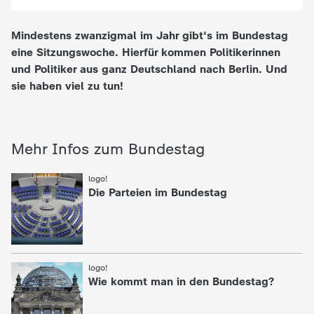
e
Mindestens zwanzigmal im Jahr gibt's im Bundestag
eine Sitzungswoche. Hierfür kommen Politikerinnen
K
und Politiker aus ganz Deutschland nach Berlin. Und
sie haben viel zu tun!
i
n
Mehr Infos zum Bundestag
d
logo!
:
e
Die Parteien im Bundestag
r
n
logo!
:
Wie kommt man in den Bundestag?
a