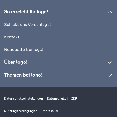
:
:
logo!
logo!
Mögliche Maßnahmen gegen
Warum bekomme
So erreicht ihr logo!
die Hitze
Schrumpelfinger
Schickt uns Vorschläge!
Video
1:42
Video
1:25
Kontakt
Netiquette bei logo!
Über logo!
Themen bei logo!
Datenschutzeinstellungen
Datenschutz im ZDF
Nutzungsbedingungen
Impressum