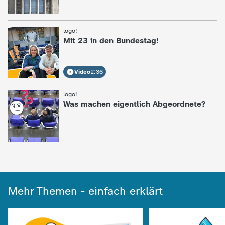
c
logo!
:
h
Mit 23 in den Bundestag!
r
Video
2:36
i
logo!
:
Was machen eigentlich Abgeordnete?
c
h
t
e
Mehr Themen - einfach erklärt
n