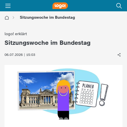
Sitzungswoche im Bundestag
l
logo! erklärt
o
Sitzungswoche im Bundestag
:
g
06.07.2026 | 15:03
o
!
-
d
i