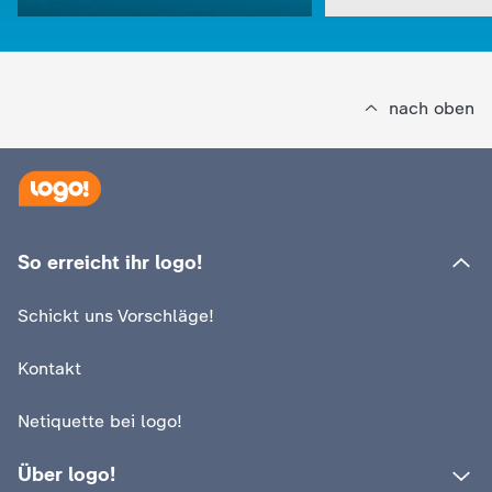
nach oben
:
logo!
Marla und Lotta haben’s
So erreicht ihr logo!
:
logo!
drauf …
Was Long Covid 
Schickt uns Vorschläge!
Video
2:15
Video
1:24
Kontakt
Netiquette bei logo!
Über logo!