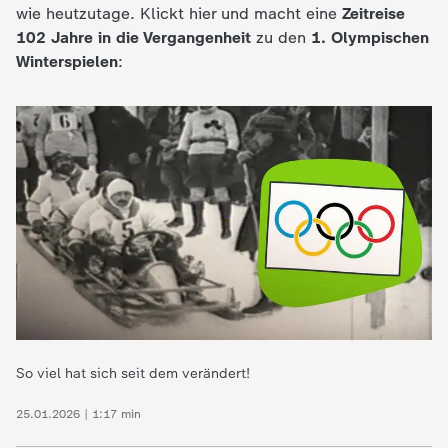
d
wie heutzutage. Klickt hier und macht eine
Zeitreise
102 Jahre in die Vergangenheit
zu den
1. Olympischen
e
Winterspielen
:
s
Z
D
F
So viel hat sich seit dem verändert!
25.01.2026 | 1:17 min