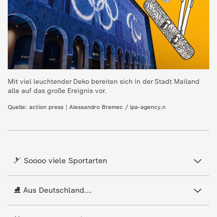
e
K
i
Mit viel leuchtender Deko bereiten sich in der Stadt Mailand
n
alle auf das große Ereignis vor.
Quelle: action press | Alessandro Bremec / ipa-agency.n
d
e
r
🎿 Soooo viele Sportarten
n
⛸️ Aus Deutschland...
a