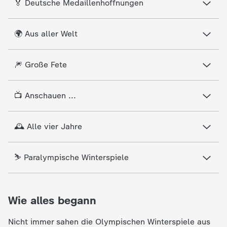
🏅 Deutsche Medaillenhoffnungen
c
h
🌍 Aus aller Welt
r
🎆 Große Fete
i
📺 Anschauen ...
c
🕰️ Alle vier Jahre
h
t
⛷️ Paralympische Winterspiele
e
Wie alles begann
n
Nicht immer sahen die Olympischen Winterspiele aus