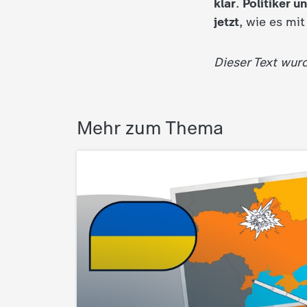
klar
.
Politiker u
d
jetzt
, wie es mi
e
Dieser Text wur
s
Z
Mehr zum Thema
D
F