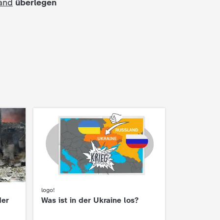
and
überlegen
logo!
:
der
Was ist in der Ukraine los?