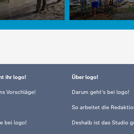
t ihr logo!
Über logo!
:
logo!
Heftiges Erdbeben in
ns Vorschläge!
Darum geht's bei logo!
Venezuela
m kamen so viele
chen nach Ceuta?
mit Video
1:37
So arbeitet die Redaktio
e bei logo!
Deshalb ist das Studio g