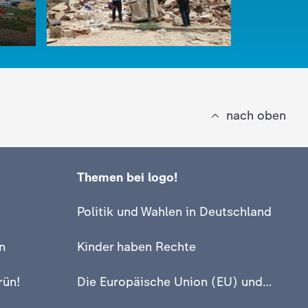
nach oben
Themen bei logo!
:
logo!
:
logo!
Politik und Wahlen in Deutschland
So ist die Lage in Venezuela
Kanzler M
neu auf
Video
1:42
n
Kinder haben Rechte
rün!
Die Europäische Union (EU) und Europa