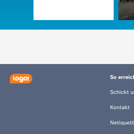
So erreich
:
logo!
Wer KI-Inhalte kennzeichnen
:
logo!
Schickt u
muss und wer nicht
Waru
Mens
Video
1:25
Kontakt
Netiquett