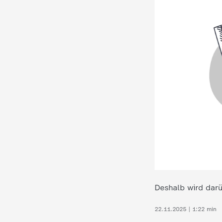
i
e
K
i
n
d
e
r
Deshalb wird darü
n
22.11.2025 | 1:22 min
a