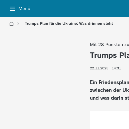
Menü
Trumps Plan für die Ukraine: Was drinnen steht
l
Mit 28 Punkten z
o
Trumps Pla
:
g
22.11.2025 | 14:31
o
Ein Friedenspla
!
zwischen der Ukr
und was darin st
-
d