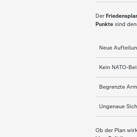
c
Der
Friedenspla
Punkte
sind den
h
r
Neue Aufteilu
i
Kein NATO-Beit
c
h
Begrenzte Ar
t
Ungenaue Sich
e
n
Ob der Plan wir