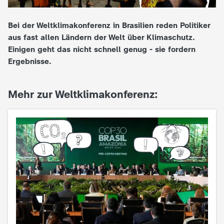
e
Bei der Weltklimakonferenz in Brasilien reden Politiker
aus fast allen Ländern der Welt über Klimaschutz.
K
Einigen geht das nicht schnell genug - sie fordern
Ergebnisse.
i
n
Mehr zur Weltklimakonferenz:
d
e
r
n
a