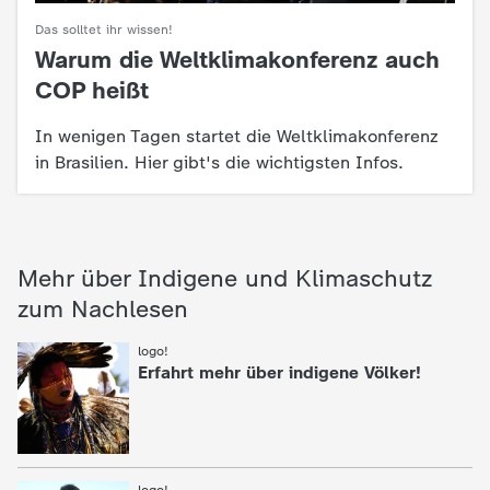
c
Das solltet ihr wissen!
Warum die Weltklimakonferenz auch
:
h
COP heißt
r
In wenigen Tagen startet die Weltklimakonferenz
in Brasilien. Hier gibt's die wichtigsten Infos.
i
c
Mehr über Indigene und Klimaschutz
h
zum Nachlesen
t
logo!
:
Erfahrt mehr über indigene Völker!
e
n