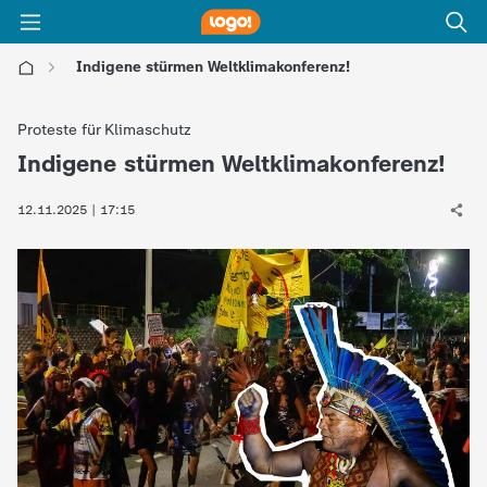
Indigene stürmen Weltklimakonferenz!
l
Proteste für Klimaschutz
o
Indigene stürmen Weltklimakonferenz!
:
g
12.11.2025 | 17:15
o
!
-
d
i