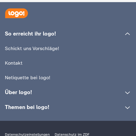
:
logo!
Wer KI-Inhalte kennzeichnen
So erreicht ihr logo!
:
logo!
muss und wer nicht
Warum kamen so
Schickt uns Vorschläge!
Menschen nach 
Video
1:25
Kontakt
Netiquette bei logo!
Über logo!
Themen bei logo!
Datenschutzeinstellungen
Datenschutz im ZDF