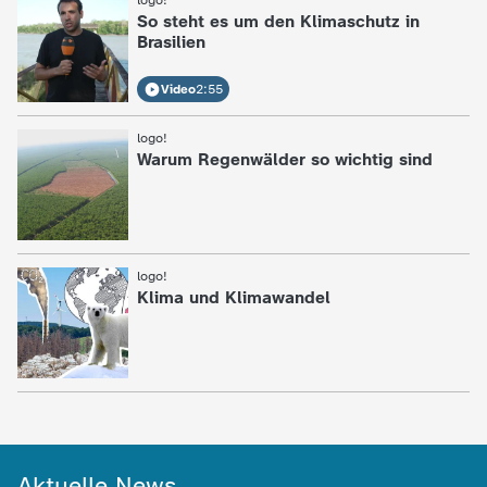
d
logo!
:
So steht es um den Klimaschutz in
Brasilien
e
Video
2:55
s
logo!
:
Z
Warum Regenwälder so wichtig sind
D
F
logo!
:
Klima und Klimawandel
Aktuelle News