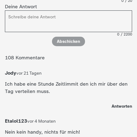
0
/
20
Deine Antwort
Video
1:15
Video
1:26
0
/
2200
Abschicken
108 Kommentare
Jody
vor 21 Tagen
Ich habe eine Stunde Zeitlimmit den ich mir über den
Tag verteilen muss.
Antworten
Etalol123
vor 4 Monaten
Nein kein handy, nichts für mich!