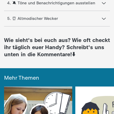
4. 🔕 Töne und Benachrichtigungen ausstellen
c
h
5. ⏰ Altmodischer Wecker
r
Wie sieht's bei euch aus? Wie oft checkt
i
ihr täglich euer Handy? Schreibt's uns
c
unten in die Kommentare!⬇️
h
Mehr Themen
t
e
n