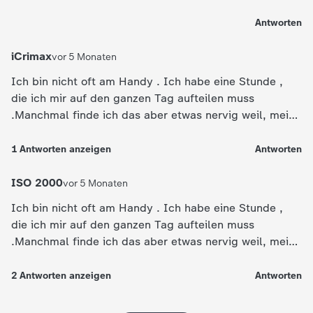
Antworten
iCrimax
vor 5 Monaten
Ich bin nicht oft am Handy . Ich habe eine Stunde ,
die ich mir auf den ganzen Tag aufteilen muss
.Manchmal finde ich das aber etwas nervig weil, meine
Freunde immer viel mehr Zeit haben und mehr auf dem
Handy machen können. Zudem darf ich nd zocken
1
Antworten
anzeigen
Antworten
sondern nur Checker Tobi gucken als Jugendlicher und
das nerft wenn man hört wie andere ständig über
ISO 2000
vor 5 Monaten
Games reden wie Brawlstars.
Ich bin nicht oft am Handy . Ich habe eine Stunde ,
die ich mir auf den ganzen Tag aufteilen muss
.Manchmal finde ich das aber etwas nervig weil, meine
Freunde immer viel mehr Zeit haben und mehr auf dem
Handy machen können .
2
Antworten
anzeigen
Antworten