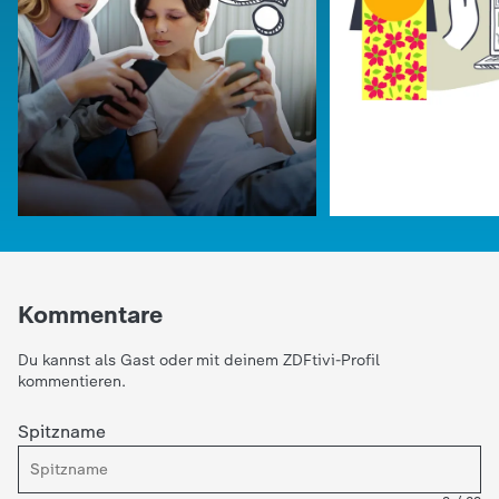
d
e
s
Z
D
F
Kommentare
Du kannst als Gast oder mit deinem ZDFtivi-Profil
kommentieren.
Spitzname
:
:
logo!
logo!
Wie oft checkt ihr euer
Achtung: Fakesh
Handy?
Internet