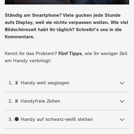
e
Ständig am Smartphone? Viele gucken jede Stunde
aufs Display, weil sie nichts verpassen wollen. Wie viel
K
Bildschirmzeit habt ihr täglich? Schreibt's uns in die
Kommentare.
i
n
Kennt ihr das Problem?
Fünf Tipps
, wie ihr weniger Zeit
am Handy verbringt:
d
e
1. 📵 Handy weit weglegen
r
2. ⏸️ Handyfreie Zeiten
n
3. ⚫ Handy auf schwarz-weiß stellen
a