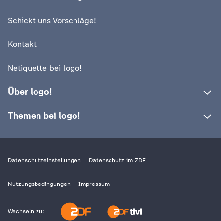
muss und wer nicht
Warum kamen so
Schickt uns Vorschläge!
Menschen nach 
Video
1:25
Kontakt
Netiquette bei logo!
Über logo!
Themen bei logo!
Datenschutzeinstellungen
Datenschutz im ZDF
Nutzungsbedingungen
Impressum
Wechseln zu: