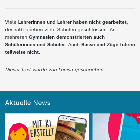
c
h
Viele
Lehrerinnen und Lehrer haben nicht gearbeitet
,
deshalb blieben viele Schulen geschlossen. An
r
mehreren
Gymnasien demonstrierten auch
Schülerinnen und Schüler
. Auch
Busse und Züge fuhren
i
teilweise nicht
.
c
Dieser Text wurde von Louisa geschrieben.
h
t
Aktuelle News
e
n