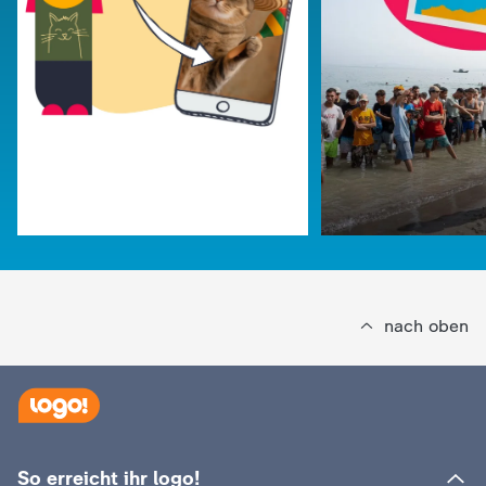
d
e
s
Z
D
F
nach oben
:
logo!
Wer KI-Inhalte kennzeichnen
So erreicht ihr logo!
:
logo!