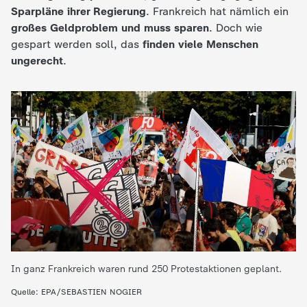
Sparpläne ihrer Regierung
. Frankreich hat nämlich ein
e
großes Geldproblem und muss sparen
. Doch wie
gespart werden soll, das
finden viele Menschen
K
ungerecht
.
i
n
d
e
r
n
In ganz Frankreich waren rund 250 Protestaktionen geplant.
a
Quelle: EPA/SEBASTIEN NOGIER