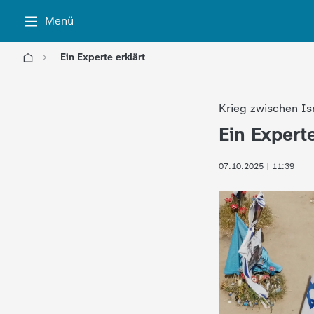
Menü
Ein Experte erklärt
l
Krieg zwischen I
o
Ein Experte
:
g
07.10.2025 | 11:39
o
!
-
d