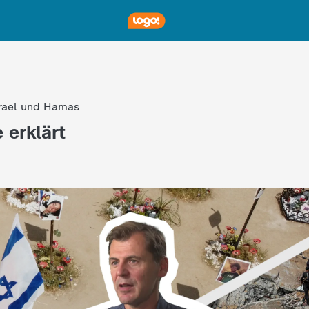
srael und Hamas
 erklärt