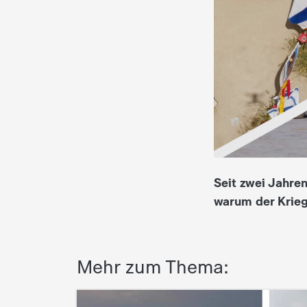
i
e
K
i
n
d
Seit zwei Jahren
warum der Krieg
e
r
Mehr zum Thema:
n
a