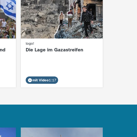
logo!
:
und
Die Lage im Gazastreifen
mit Video
1:17