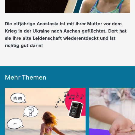
e
Die elfjährige Anastasia ist mit ihrer Mutter vor dem
K
Krieg in der Ukraine nach Aachen geflüchtet. Dort hat
sie ihre alte Leidenschaft wiederentdeckt und ist
i
richtig gut darin!
n
d
Mehr Themen
e
r
n
a