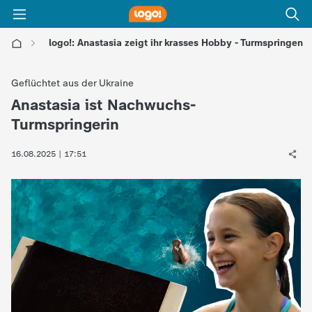
logo!: Anastasia zeigt ihr krasses Hobby - Turmspringen
l
Geflüchtet aus der Ukraine
o
Anastasia ist Nachwuchs-
:
Turmspringerin
g
16.08.2025 | 17:51
o
!
-
d
i